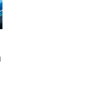
、
刘
、