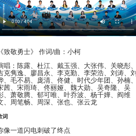
《致敬勇士》 作词/曲：小柯
演唱：陈露、杜江、戴玉强、大张伟、关晓彤
吉克隽逸、廖昌永、李克勤、李荣浩、刘涛、
烨、毛不易、庞清、佟健、时代少年团、孙楠
宋茜、宋雨琦、佟丽娅、魏大勋、吴奇隆、吴
彤、萧敬腾、郁可唯、叶乔波、杨千嬅、阎维
文、周笔畅、周深、张也、张云龙
歌词
你像一道闪电刺破了终点