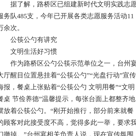
据了解，路桥区已组建新时代文明实践志
服务队485支，今年已开展各类志愿服务活动11
万余次。
公筷公勺有讲究
文明生活好习惯
作为路桥区公勺公筷示范单位之一，台州
大厅醒目位置悬挂着“公筷公勺”“光盘行动”宣传
海报，餐桌上张贴着“公筷公勺 文明用餐”“文明
餐桌 节俭养德”温馨提示，每张台面上都整齐地
摆放着公筷公勺。“刚开始推行，部分前来就餐
的顾客对此接受度不高，觉得多此一举，要求
们撤掉。”台州宴相关负责人说，现在宣传氛围