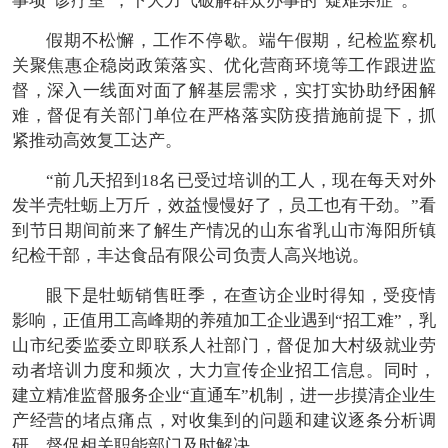
事项“诊疗室”，下大力气破解群众办事的“疑难杂症”。
假期不松懈，工作不停歇。端午假期，纪检监察机
关聚焦惠企稳岗政策落实、优化营商环境等工作跟进监
督，深入一线面对面了解基层需求，实打实协助纾困解
难，督促有关部门单位在严格落实防疫措施前提下，抓
紧推动高效复工达产。
“前几天招到18名已受过培训的工人，现在每天对外
发半壳牡蛎上万斤，效益慢慢好了，员工也有干劲。”看
到节日期间前来了解生产情况的山东省乳山市海阳所镇
纪检干部，丰达食品有限公司负责人高兴地说。
眼下是牡蛎销售旺季，在查访企业时得知，受疫情
影响，正值用工高峰期的养殖加工企业遇到“招工难”，乳
山市纪委监委立即联系人社部门，督促加大村级就业劳
动者培训力度和频次，大力宣传企业招工信息。同时，
建立精准监督服务企业“直通车”机制，进一步摸清企业生
产经营的堵点痛点，对收集到的问题和建议逐条分析调
研，督促相关职能部门及时解决。