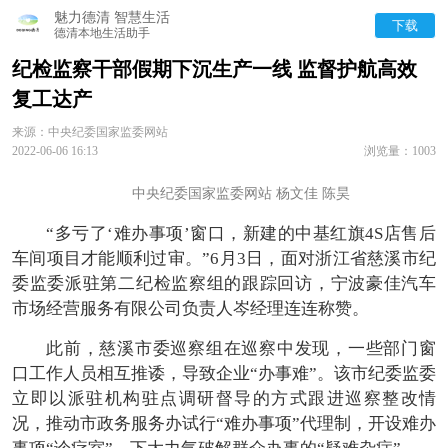
魅力德清 智慧生活
下载
德清本地生活助手
纪检监察干部假期下沉生产一线 监督护航高效
复工达产
来源：中央纪委国家监委网站
2022-06-06 16:13
浏览量：1003
中央纪委国家监委网站 杨文佳 陈昊
“多亏了‘难办事项’窗口，新建的中基红旗4S店售后
车间项目才能顺利过审。”6月3日，面对浙江省慈溪市纪
委监委派驻第二纪检监察组的跟踪回访，宁波豪佳汽车
市场经营服务有限公司负责人岑经理连连称赞。
此前，慈溪市委巡察组在巡察中发现，一些部门窗
口工作人员相互推诿，导致企业“办事难”。该市纪委监委
立即以派驻机构驻点调研督导的方式跟进巡察整改情
况，推动市政务服务办试行“难办事项”代理制，开设难办